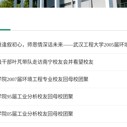
重逢叙初心，师恩情深话未来——武汉工程大学2005届环
级干部叶芃带队走访南宁校友会并看望校友
学院2007届环境工程专业校友回母校团聚
学院95届工业分析校友回母校团聚
学院05届工业分析校友回母校团聚