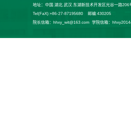
地址：中国.湖北.武汉.东湖新技术开发区光谷一路2
Tel(FaX):+86-27-87195680 邮编:430205
院长信箱：hhxy_wit@163.com 学院信箱：hhxy2014@v