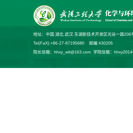
地址：中国.湖北.武汉.东湖新技术开发区光谷一路2
Tel(FaX):+86-27-87195680 邮编:430205
院长信箱：hhxy_wit@163.com 学院信箱：hhxy2014@v