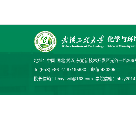
地址：中国.湖北.武汉.东湖新技术开发区光谷一路2
Tel(FaX):+86-27-87195680 邮编:430205
院长信箱：hhxy_wit@163.com 学院信箱：hhxy2014@v