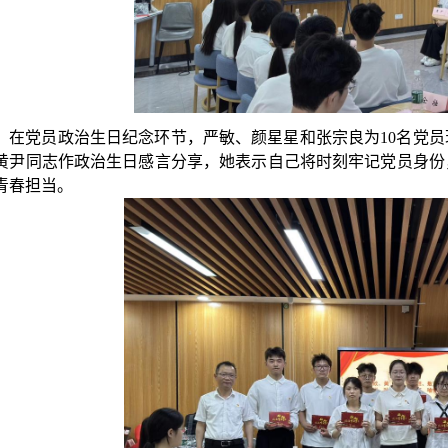
在党员政治生日纪念环节，
严敏、
颜星星
和张宗良
为
10
名党员
黄尹同志作政治生日感言
分享
，
她
表示
自己
将时刻牢记党员身份
青春担当。