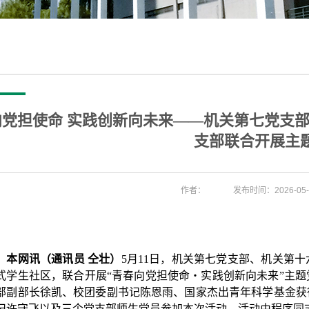
向党担使命 实践创新向未来——机关第七党支
支部联合开展主
作者：
发布时间：2026-05-
本网讯（通讯员
仝壮
）
5
月
11
日，机关第七党支部、机关第十
式学生社区，联合开展
“
青春向党担使命
・
实践创新向未来
”
主题
部副部长徐凯、校团委副书记陈恩雨、国家杰出青年科学基金获
记许守飞以及三个党支部师生党员参加本次活动，活动由程序同