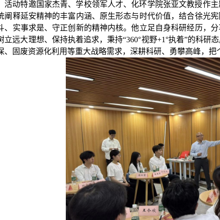
活动特邀国家杰青、
学校领军人才、
化环学院张亚文教授作主
统阐释延安精神的丰富内涵、原生形态与时代价值，结合徐光宪
斗、实事求是、守正创新的精神内核。他立足自身科研经历，分
树立远大理想、保持执着追求，秉持
“
360
°
视野
+1
°执着
”
的科研态
保、固废资源化利用等重大战略需求，深耕科研、勇攀高峰，把