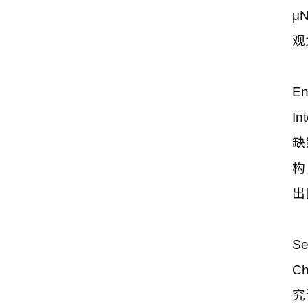
μ
观
En
In
缺
构
出
Se
Ch
究