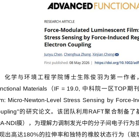
化学与环境工程学院博士生陈俊羽为第一作者
nctional Materials
（
IF = 19.0,
中科院一区
TOP
期刊
lm: Micro-Newton-Level Stress Sensing by Force-I
upling
”的研究论文。该团队利用
RAFT
聚合制备了
A-NDI
膜），为理解力调制发光中的分子间电子行为
现出高达
180%
的拉伸率和独特的橡胶状态行为（玻