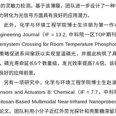
N
的灵敏力检测。基于该薄膜，团队进一步设计了一种
力转化为光信号方面具有良好的应用潜力。
此外，化学与环境工程学院博士生许丽为第一作
gineering Journal
（
IF = 13.2
,
中科院一区
TOP
期刊
tersystem Crossing for Room Temperature Phospho
策略促进系间窜跃以实现室温磷光，并据此构筑了
，磷光寿命延长
5
个数量级，发光效率提高
7.6
倍。该
良好的应用前景。
另有一项研究中，化学与环境工程学院博士生赵
nsors and Actuators B: Chemical
（
IF = 7.7
，中科
itosan-Based Multimodal Near-Infrared Nanoprobes 
论文。团队利用小分子近红外荧光探针和壳聚糖滞留