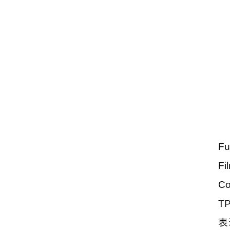
Fu
Fi
Co
TP
表