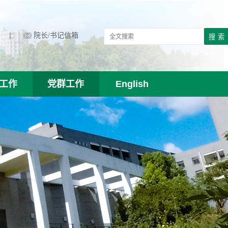
|
院长/书记信箱
工作
党群工作
English