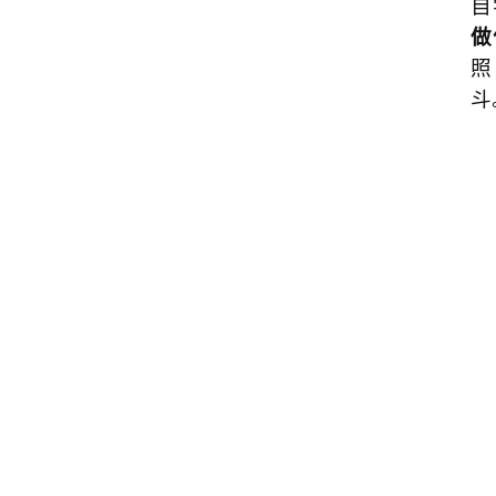
自
做
照
斗