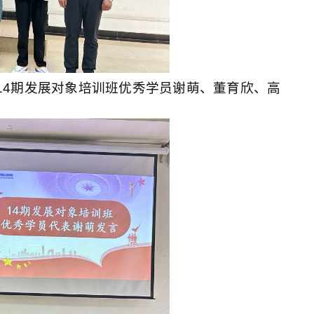
14
期发展对象培训班优秀学员谢萌、董育欣、高