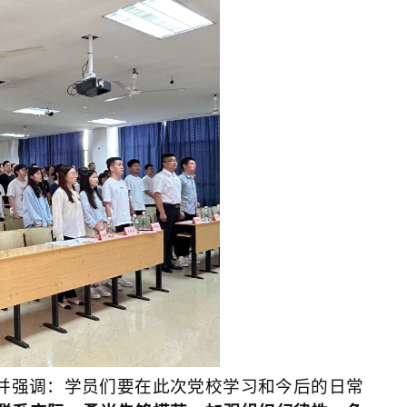
并强调：学员们要在此次党校学习和今后的日常