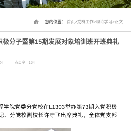
您的位置：
首页
>
党群工作
>
理论学习
>
正文
积极分子暨第15期发展对象培训班开班典礼
24
点击率：
164
程学院党委分党校在
L1303
举办第
73
期入党积极
记、分党校副校长许守飞出席典礼，全体党支部