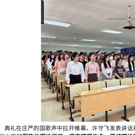
典礼在庄严的国歌声中拉开帷幕。许守飞发表讲话