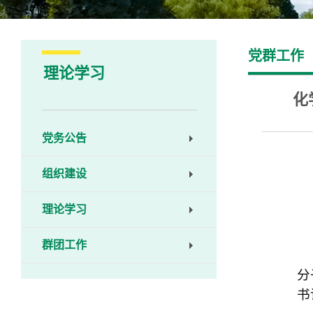
党群工作
理论学习
化
党务公告
组织建设
理论学习
群团工作
分
书