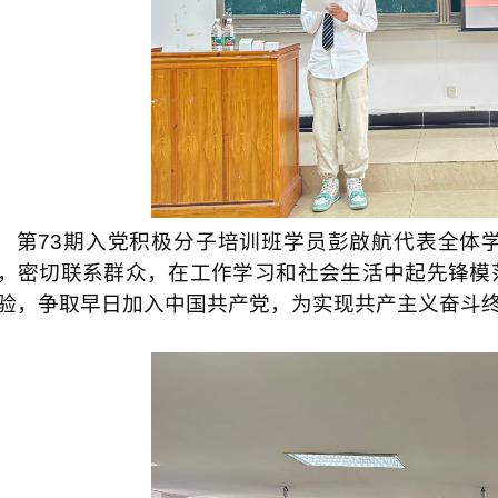
第
73
期入党积极分子培训班学员
彭啟航代表全体
，密切联系群众，在工作学习和社会生活中起先锋模
验，争取早日加入中国共产党，为实现共产主义奋斗