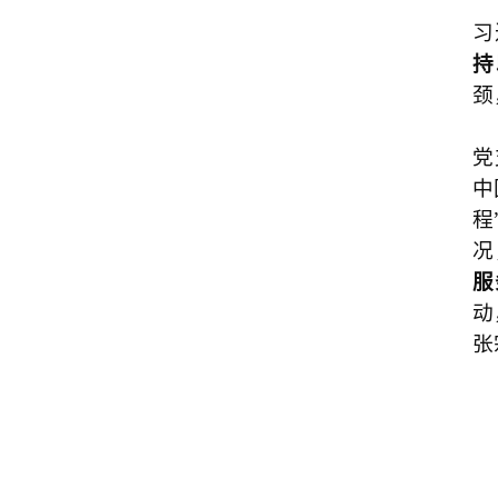
习
持
颈
党
中
程
况
服
动
张