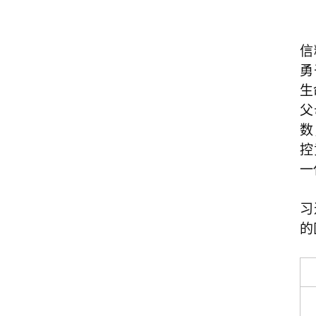
信
勇
生
父
数
控
一
习
的