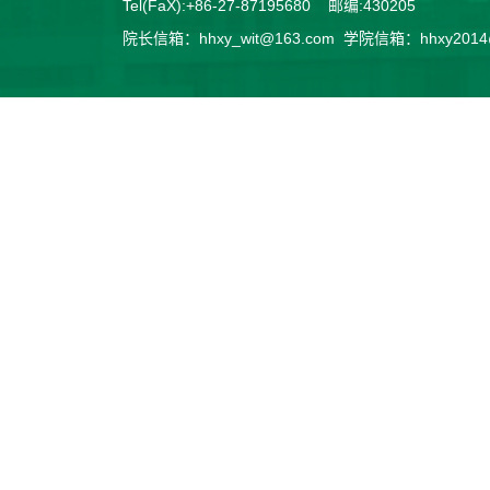
Tel(FaX):+86-27-87195680 邮编:430205
院长信箱：hhxy_wit@163.com 学院信箱：hhxy2014@v