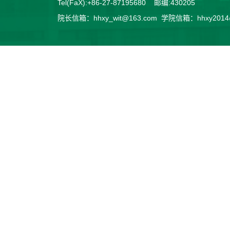
Tel(FaX):+86-27-87195680 邮编:430205
院长信箱：hhxy_wit@163.com 学院信箱：hhxy2014@v