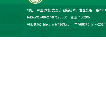
地址：中国.湖北.武汉.东湖新技术开发区光谷一路2
Tel(FaX):+86-27-87195680 邮编:430205
院长信箱：hhxy_wit@163.com 学院信箱：hhxy2014@v