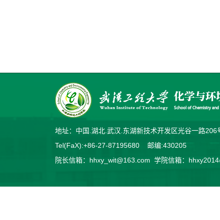
地址：中国.湖北.武汉.东湖新技术开发区光谷一路2
Tel(FaX):+86-27-87195680 邮编:430205
院长信箱：hhxy_wit@163.com 学院信箱：hhxy2014@v