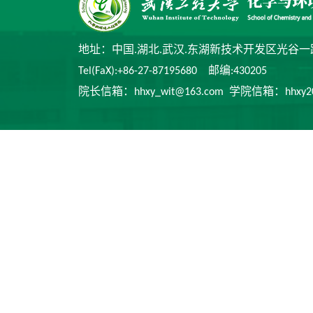
地址：中国.湖北.武汉.东湖新技术开发区光谷一
Tel(FaX):+86-27-87195680 邮编:430205
院长信箱：hhxy_wit@163.com 学院信箱：hhxy2014