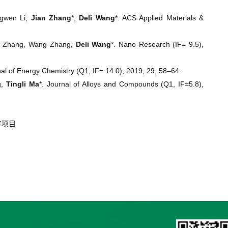
ngwen Li,
Jian Zhang
*,
Deli Wang
*. ACS Applied Materials &
ng Zhang, Wang Zhang,
Deli Wang
*. Nano Research (IF= 9.5),
nal of Energy Chemistry (Q1, IF= 14.0), 2019, 29, 58–64.
g,
Tingli Ma
*. Journal of Alloys and Compounds (Q1, IF=5.8),
年项目