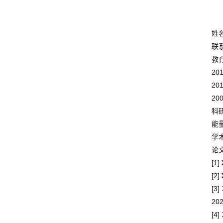
姓
联
教
201
201
200
科
能
学
论
[1]
[2]
[3]
202
[4]