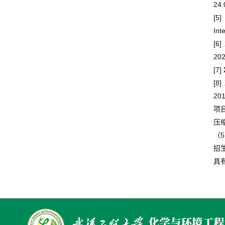
24.
[5]
Int
[6]
202
[7]
[8]
201
项
压
5
（
招
具