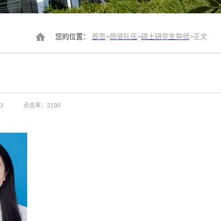
您的位置：
首页
>
师资队伍
>
硕士研究生导师
>
正文
3
点击率：
2190